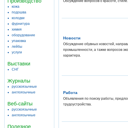
Производство
Обсуждение вопросов о красоте, стиле.
кожа
подошва
колодки
фурнитура
химия
оборудование
Новости
упаковка
Обсуждение обувных новостей, направ
лейбы
промышленности, а тажке вопросов эко
услуги
характера.
Выставки
СНГ
Журналы
русскоязычные
англоязычные
Работа
Объявления по поиску работы, предло
Веб-сайты
трудоустройства.
русскоязычные
англоязычные
Полезное