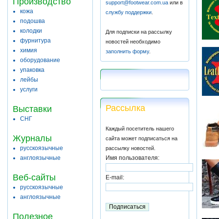
Производство
support@footwear.com.ua
или в
кожа
службу поддержки
.
подошва
колодки
Для подписки на рассылку
фурнитура
новостей необходимо
химия
заполнить форму
.
оборудование
упаковка
лейбы
услуги
Рассылка
Выставки
СНГ
Каждый посетитель нашего
Журналы
сайта может подписаться на
русскоязычные
рассылку новостей.
англоязычные
Имя пользователя:
Веб-сайты
E-mail:
русскоязычные
англоязычные
Полезное