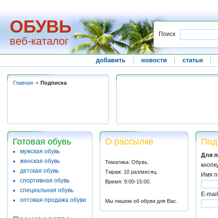
ОБУВЬ
Поиск
веб-каталог
добавить
|
новости
|
статьи
|
Главная
Подписка
Готовая обувь
О рассылке
Под
мужская обувь
Для п
женская обувь
Тематика: Обувь.
кнопк
детская обувь
Тираж: 10 раз/месяц.
Имя п
спортивная обувь
Время: 9:00-15:00.
специальная обувь
E-mail
оптовая продажа обуви
Мы пишем об обуви для Вас.