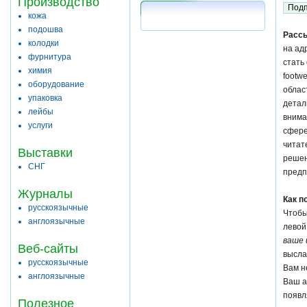
Производство
кожа
подошва
Рассы
колодки
на ад
фурнитура
стать
химия
footw
оборудование
облас
упаковка
детал
лейбы
внима
услуги
сфере
читат
Выставки
решен
СНГ
предп
Журналы
Как п
русскоязычные
Чтобы
англоязычные
левой
ваше 
Веб-сайты
высла
русскоязычные
Вам н
англоязычные
Ваш а
появл
Полезное