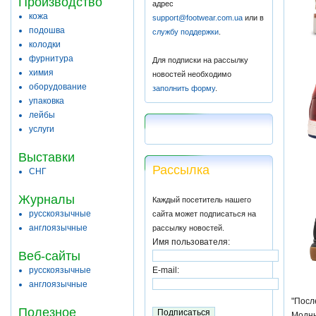
Производство
адрес
кожа
support@footwear.com.ua
или в
подошва
службу поддержки
.
колодки
фурнитура
Для подписки на рассылку
химия
новостей необходимо
оборудование
заполнить форму
.
упаковка
лейбы
услуги
Выставки
Рассылка
СНГ
Журналы
Каждый посетитель нашего
русскоязычные
сайта может подписаться на
англоязычные
рассылку новостей.
Имя пользователя:
Веб-сайты
русскоязычные
E-mail:
англоязычные
"Посл
Полезное
Модны