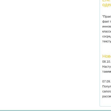
оде
"Прак
факт 
иннов
класс
сосре
текст
Нов
08.10
Насту
таким
07.09
Попул
сапог
рассм