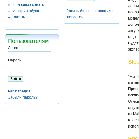
Полезные советы
делая
История обуви
Узнать больше о рассылке
наобо
Законы
новостей
модел
допол
актуа
год т
Пользователям
Будет
Логин:
экспе
Пароль:
Step
"Есть
катег
Прошл
Регистрация
исклю
Забыли пароль?
Основ
ощути
от Ma
Класс
испол
Eri