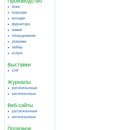
Производство
кожа
подошва
колодки
фурнитура
химия
оборудование
упаковка
лейбы
услуги
Выставки
СНГ
Журналы
русскоязычные
англоязычные
Веб-сайты
русскоязычные
англоязычные
Полезное