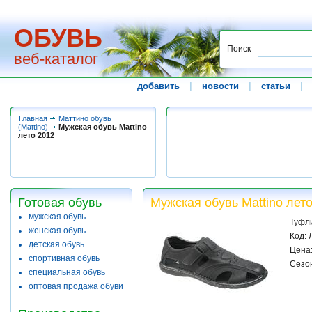
ОБУВЬ
Поиск
веб-каталог
добавить
|
новости
|
статьи
|
Главная
Маттино обувь
(Mattino)
Мужская обувь Mattino
лето 2012
Готовая обувь
Мужская обувь Mattino лет
мужская обувь
Туфл
женская обувь
Код:
детская обувь
Цена:
спортивная обувь
Сезон
специальная обувь
оптовая продажа обуви