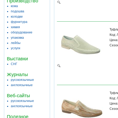
Производство
кожа
подошва
колодки
фурнитура
химия
Туфл
оборудование
Код:
упаковка
Цена:
лейбы
Сезон
услуги
Выставки
СНГ
Журналы
русскоязычные
англоязычные
Туфл
Веб-сайты
Код:
русскоязычные
Цена:
англоязычные
Сезон
Полезное