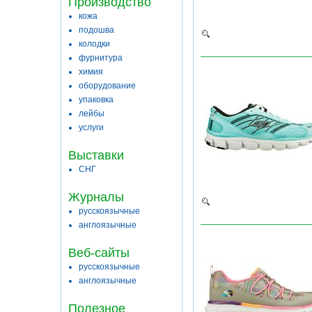
Производство
кожа
подошва
колодки
фурнитура
химия
оборудование
упаковка
лейбы
услуги
Выставки
СНГ
Журналы
русскоязычные
англоязычные
Веб-сайты
русскоязычные
англоязычные
Полезное