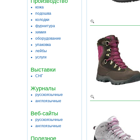
Производство
кожа
подошва
колодки
фурнитура
химия
оборудование
упаковка
лейбы
услуги
Выставки
СНГ
Журналы
русскоязычные
англоязычные
Веб-сайты
русскоязычные
англоязычные
Полезное