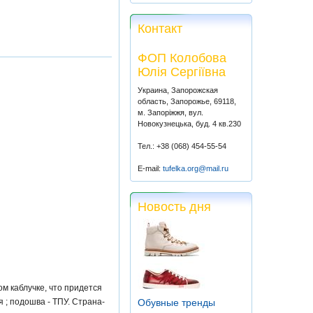
Контакт
ФОП Колобова
Юлія Сергіївна
Украина, Запорожская
область, Запорожье, 69118,
м. Запоріжжя, вул.
Новокузнецька, буд. 4 кв.230
Тел.: +38 (068) 454-55-54
E-mail:
tufelka.org@mail.ru
Новость дня
м каблучке, что придется
 ; подошва - ТПУ. Страна-
Обувные тренды