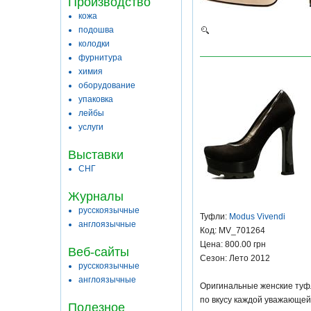
Производство
кожа
подошва
колодки
фурнитура
химия
оборудование
упаковка
лейбы
услуги
Выставки
СНГ
Журналы
русскоязычные
Туфли:
Modus Vivendi
англоязычные
Код: MV_701264
Цена: 800.00 грн
Веб-сайты
Сезон: Лето 2012
русскоязычные
англоязычные
Оригинальные женские туфл
по вкусу каждой уважающей
Полезное