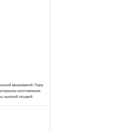
нальной мешковиной. Пара
Материалы изготовления:
ты льняной тесьмой.