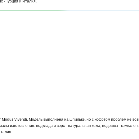
х - Турция и Италия.
Modus Vivendi. Модель выполнена на шпильке, но с кофртом проблем не возни
алы изготовления: подклада и верх - натуральная кожа; подошва - кожвалон
Италия.