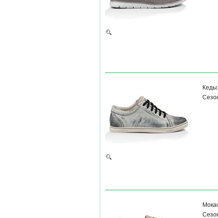
Кеды
Сезон
Мока
Сезон