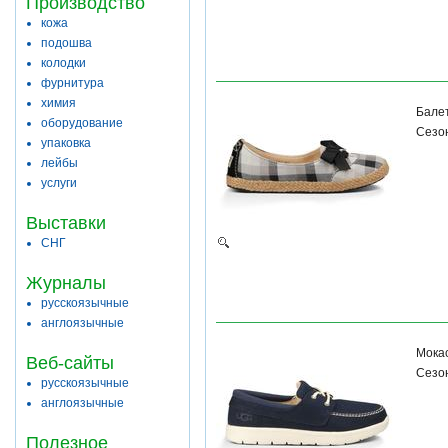
Производство
кожа
подошва
колодки
фурнитура
химия
Бале
оборудование
Сезон
упаковка
лейбы
услуги
Выставки
СНГ
Журналы
русскоязычные
англоязычные
Мока
Веб-сайты
Сезон
русскоязычные
англоязычные
Полезное