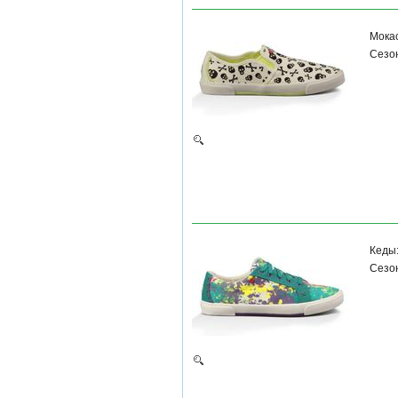
Мока
Сезон
Кеды
Сезон