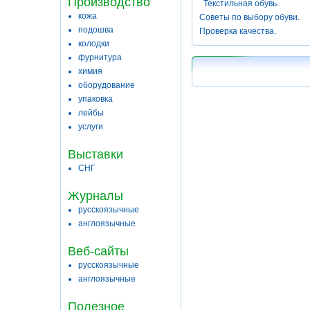
Производство
Текстильная обувь
.
кожа
Советы по выбору обуви
.
подошва
Проверка качества
.
колодки
фурнитура
химия
оборудование
упаковка
лейбы
услуги
Выставки
СНГ
Журналы
русскоязычные
англоязычные
Веб-сайты
русскоязычные
англоязычные
Полезное