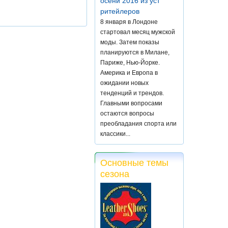
осени 2016 из уст
ритейлеров
8 января в Лондоне
стартовал месяц мужской
моды. Затем показы
планируются в Милане,
Париже, Нью-Йорке.
Америка и Европа в
ожидании новых
тенденций и трендов.
Главными вопросами
остаются вопросы
преобладания спорта или
классики...
Основные темы
сезона