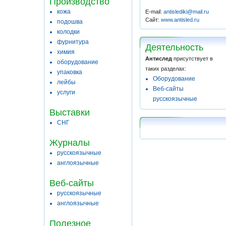
Производство
кожа
E-mail:
antislediki@mail.ru
Сайт:
www.antisled.ru
подошва
колодки
фурнитура
Деятельность
химия
Антислед
присутствует в
оборудование
таких разделах:
упаковка
Оборудование
лейбы
Веб-сайты
услуги
русскоязычные
Выставки
СНГ
Журналы
русскоязычные
англоязычные
Веб-сайты
русскоязычные
англоязычные
Полезное