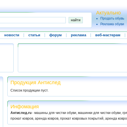
Актуально
Продать обувь
Реклама обуви
|
новости
|
статьи
|
форум
|
реклама
|
веб-мастерам
|
Продукция Антислед
Список продукции пуст.
Инфомация
Антислед.ru
- машины для чистки обуви, машинки для чистки обуви, г
прокат ковров, аренда ковров, прокат ковровых покрытий, аренда ковр