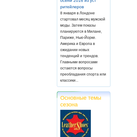
осени 2016 из уст
ритейлеров
8 января в Лондоне
стартовал месяц мужской
моды. Затем показы
планируются в Милане,
Париже, Нью-Йорке.
Америка и Европа в
ожидании новых
тенденций и трендов.
Главными вопросами
остаются вопросы
преобладания спорта или
классики...
Основные темы
сезона