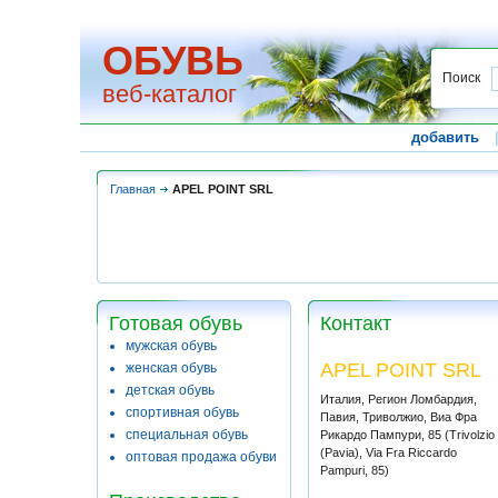
ОБУВЬ
Поиск
веб-каталог
добавить
Главная
APEL POINT SRL
Готовая обувь
Контакт
мужская обувь
APEL POINT SRL
женская обувь
детская обувь
Италия, Регион Ломбардия,
спортивная обувь
Павия, Триволжио, Виа Фра
специальная обувь
Рикардо Пампури, 85 (Trivolzio
(Pavia), Via Fra Riccardo
оптовая продажа обуви
Pampuri, 85)