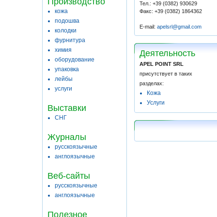
Производство
Тел.: +39 (0382) 930629
кожа
Факс: +39 (0382) 1864362
подошва
E-mail:
apelsrl@gmail.com
колодки
фурнитура
химия
Деятельность
оборудование
APEL POINT SRL
упаковка
присутствует в таких
лейбы
разделах:
услуги
Кожа
Услуги
Выставки
СНГ
Журналы
русскоязычные
англоязычные
Веб-сайты
русскоязычные
англоязычные
Полезное