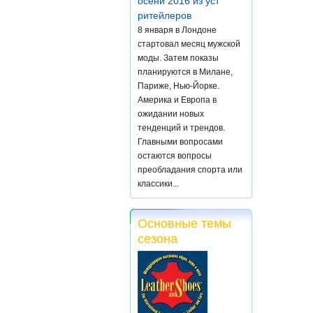
осени 2016 из уст
ритейлеров
8 января в Лондоне
стартовал месяц мужской
моды. Затем показы
планируются в Милане,
Париже, Нью-Йорке.
Америка и Европа в
ожидании новых
тенденций и трендов.
Главными вопросами
остаются вопросы
преобладания спорта или
классики...
Основные темы
сезона