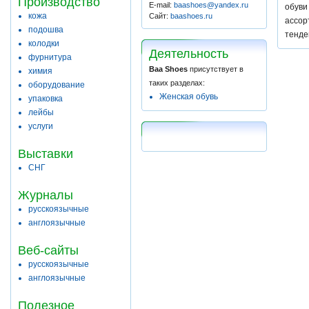
Производство
E-mail:
baashoes@yandex.ru
обуви
кожа
Сайт:
baashoes.ru
ассор
подошва
тенде
колодки
Деятельность
фурнитура
Baa Shoes
присутствует в
химия
таких разделах:
оборудование
Женская обувь
упаковка
лейбы
услуги
Выставки
СНГ
Журналы
русскоязычные
англоязычные
Веб-сайты
русскоязычные
англоязычные
Полезное