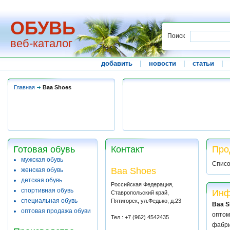
ОБУВЬ
Поиск
веб-каталог
добавить
|
новости
|
статьи
|
Главная
Baa Shoes
Готовая обувь
Контакт
Про
мужская обувь
Списо
Baa Shoes
женская обувь
детская обувь
Российская Федерация,
спортивная обувь
Инф
Ставропольский край,
специальная обувь
Пятигорск, ул.Федько, д.23
Baa S
оптовая продажа обуви
оптом
Тел.: +7 (962) 4542435
фабри