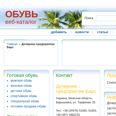
ОБУВЬ
Поиск
веб-каталог
добавить
|
новости
|
статьи
|
Главная
Дочернее предприятие
Барс
Готовая обувь
Контакт
Про
мужская обувь
Списо
Дочернее
женская обувь
предприятие Барс
детская обувь
спортивная обувь
Инф
Украина, Киевская область,
специальная обувь
Барышевка, ул. Торфяная, 26
Дочер
оптовая продажа обуви
засте
Тел.: +38 (04476) 51065, 51803,
засте
+38 (067) 4462276