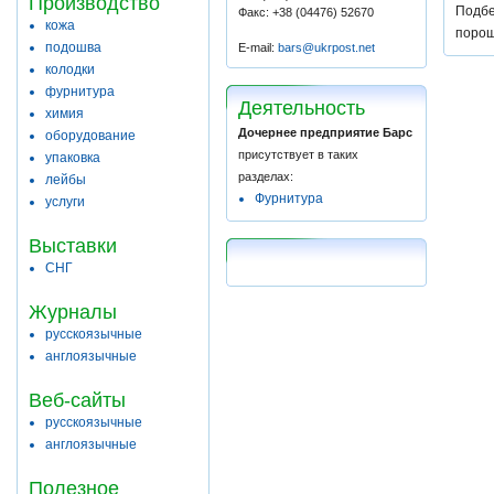
Производство
Подбе
Факс: +38 (04476) 52670
кожа
порош
подошва
E-mail:
bars@ukrpost.net
колодки
фурнитура
Деятельность
химия
Дочернее предприятие Барс
оборудование
присутствует в таких
упаковка
разделах:
лейбы
Фурнитура
услуги
Выставки
СНГ
Журналы
русскоязычные
англоязычные
Веб-сайты
русскоязычные
англоязычные
Полезное