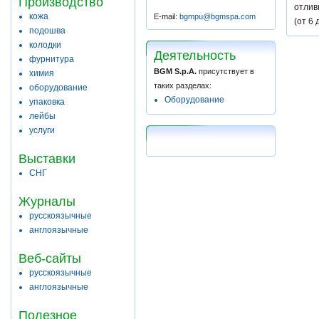
Производство
отлив
кожа
E-mail:
bgmpu@bgmspa.com
(от 6 
подошва
колодки
Деятельность
фурнитура
BGM S.p.A.
присутствует в
химия
таких разделах:
оборудование
Оборудование
упаковка
лейбы
услуги
Выставки
СНГ
Журналы
русскоязычные
англоязычные
Веб-сайты
русскоязычные
англоязычные
Полезное