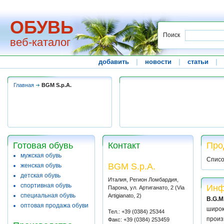
ОБУВЬ
Поиск
веб-каталог
добавить
|
новости
|
статьи
|
Главная
BGM S.p.A.
Готовая обувь
Контакт
Про
мужская обувь
Списо
BGM S.p.A.
женская обувь
детская обувь
Италия, Регион Ломбардия,
спортивная обувь
Инф
Парона, ул. Артиганато, 2 (Via
специальная обувь
Artigianato, 2)
B.G.M.
оптовая продажа обуви
широк
Тел.: +39 (0384) 25344
произ
Факс: +39 (0384) 253459