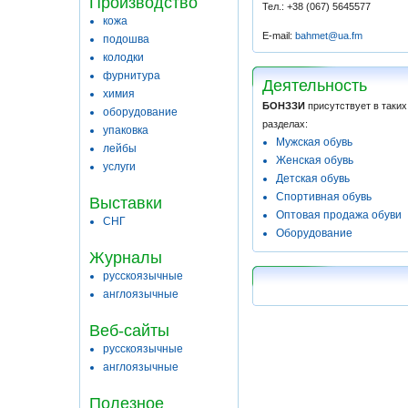
Производство
Тел.: +38 (067) 5645577
кожа
E-mail:
bahmet@ua.fm
подошва
колодки
фурнитура
Деятельность
химия
БОНЗЗИ
присутствует в таких
оборудование
разделах:
упаковка
Мужская обувь
лейбы
Женская обувь
услуги
Детская обувь
Спортивная обувь
Выставки
Оптовая продажа обуви
СНГ
Оборудование
Журналы
русскоязычные
англоязычные
Веб-сайты
русскоязычные
англоязычные
Полезное