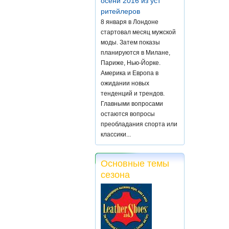
осени 2016 из уст
ритейлеров
8 января в Лондоне
стартовал месяц мужской
моды. Затем показы
планируются в Милане,
Париже, Нью-Йорке.
Америка и Европа в
ожидании новых
тенденций и трендов.
Главными вопросами
остаются вопросы
преобладания спорта или
классики...
Основные темы
сезона