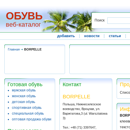
ОБУВЬ
Поиск
веб-каталог
добавить
|
новости
|
статьи
|
Главная
BORPELLE
Готовая обувь
Контакт
Про
мужская обувь
Списо
BORPELLE
женская обувь
детская обувь
Польша, Нижнесилезское
спортивная обувь
Инф
воеводство, Вроцлав, ул.
специальная обувь
Варжтатова,3 (ul. Warsztatowa
BORP
3)
оптовая продажа обуви
клеев
текст
Тел.: +48 (71) 3397647,