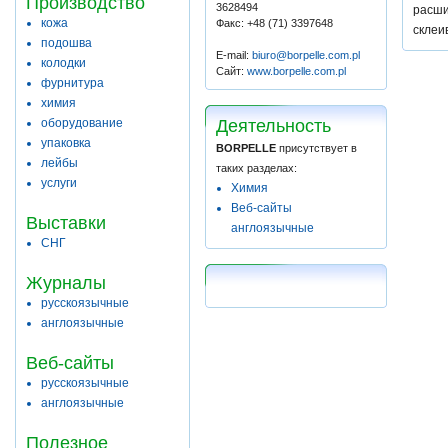
Производство
3628494
расши
кожа
Факс: +48 (71) 3397648
склеи
подошва
E-mail:
biuro@borpelle.com.pl
колодки
Сайт:
www.borpelle.com.pl
фурнитура
химия
оборудование
Деятельность
упаковка
BORPELLE
присутствует в
лейбы
таких разделах:
услуги
Химия
Веб-сайты
Выставки
англоязычные
СНГ
Журналы
русскоязычные
англоязычные
Веб-сайты
русскоязычные
англоязычные
Полезное