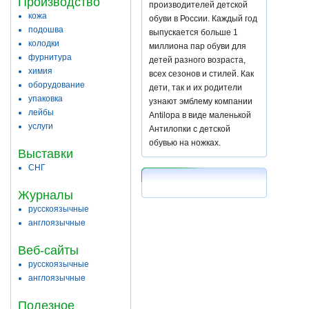
Производство
производителей детской
кожа
обуви в России. Каждый год
подошва
выпускается больше 1
колодки
миллиона пар обуви для
фурнитура
детей разного возраста,
химия
всех сезонов и стилей. Как
оборудование
дети, так и их родители
упаковка
узнают эмблему компании
лейбы
Antilopa в виде маленькой
услуги
Антилопки с детской
обувью на ножках.
Выставки
СНГ
Журналы
русскоязычные
англоязычные
Веб-сайты
русскоязычные
англоязычные
Полезное