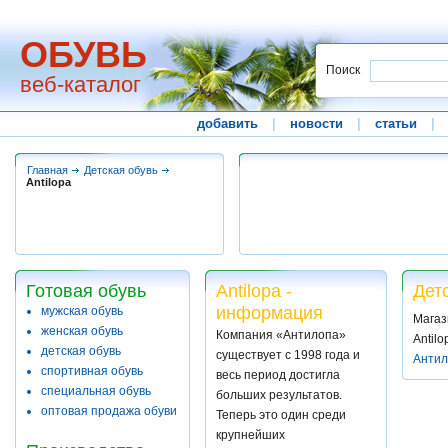
ОБУВЬ
Поиск
веб-каталог
добавить
|
новости
|
статьи
|
Главная
Детская обувь
Antilopa
Готовая обувь
Antilopa -
Детс
информация
мужская обувь
Магаз
женская обувь
Компания «Антилопа»
Antilo
детская обувь
существует с 1998 года и
Антил
спортивная обувь
весь период достигла
специальная обувь
больших результатов.
оптовая продажа обуви
Теперь это один среди
крупнейших