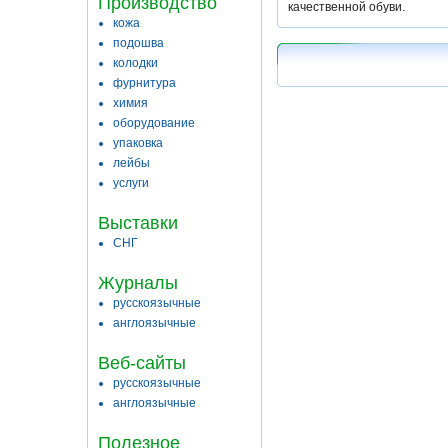
Производство
качественной обуви.
кожа
подошва
колодки
фурнитура
химия
оборудование
упаковка
лейбы
услуги
Выставки
СНГ
Журналы
русскоязычные
англоязычные
Веб-сайты
русскоязычные
англоязычные
Полезное