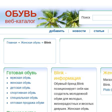
ОБУВЬ
Поиск
веб-каталог
добавить
|
новости
|
статьи
|
Главная
Женская обувь
Blink
Готовая обувь
Blink -
Жен
информация
мужская обувь
Магаз
женская обувь
Обувный бренд Blink
Blink.
детская обувь
позиционирует себя как
Plato 
спортивная обувь
создатель молодежной
специальная обувь
обуви для молодых,
оптовая продажа обуви
жизнерадостных и веселых
девушек. Женская обувь