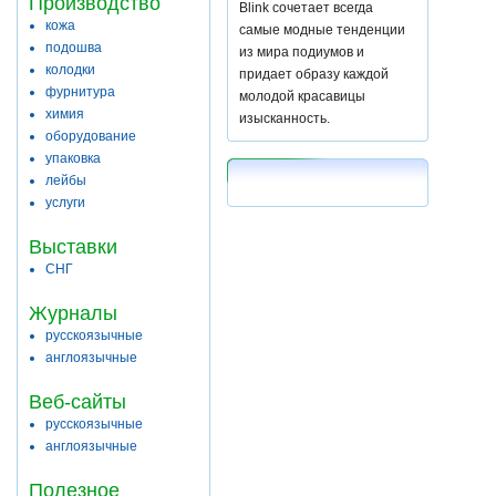
Производство
Blink сочетает всегда
кожа
самые модные тенденции
подошва
из мира подиумов и
колодки
придает образу каждой
фурнитура
молодой красавицы
химия
изысканность.
оборудование
упаковка
лейбы
услуги
Выставки
СНГ
Журналы
русскоязычные
англоязычные
Веб-сайты
русскоязычные
англоязычные
Полезное