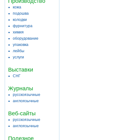
Производство
кожа
подошва
колодки
фурнитура
химия
оборудование
упаковка
лейбы
услуги
Выставки
СНГ
Журналы
русскоязычные
англоязычные
Веб-сайты
русскоязычные
англоязычные
Полезное