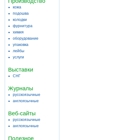
Производство
кожа
подошва
колодки
фурнитура
химия
оборудование
упаковка
лейбы
услуги
Выставки
СНГ
Журналы
русскоязычные
англоязычные
Веб-сайты
русскоязычные
англоязычные
Полезное