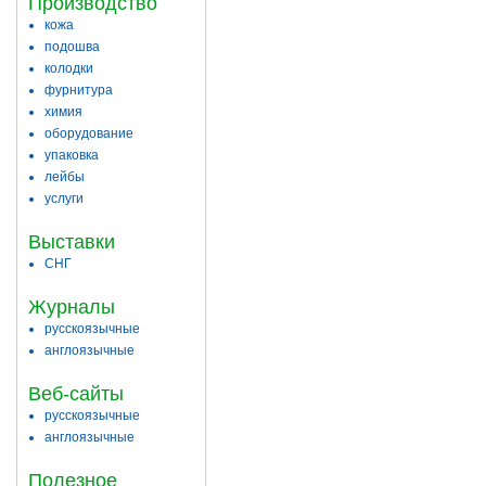
Производство
кожа
подошва
колодки
фурнитура
химия
оборудование
упаковка
лейбы
услуги
Выставки
СНГ
Журналы
русскоязычные
англоязычные
Веб-сайты
русскоязычные
англоязычные
Полезное