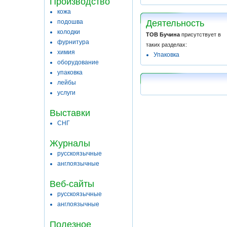
Производство
кожа
подошва
Деятельность
колодки
ТОВ Бучина
присутствует в
фурнитура
таких разделах:
химия
Упаковка
оборудование
упаковка
лейбы
услуги
Выставки
СНГ
Журналы
русскоязычные
англоязычные
Веб-сайты
русскоязычные
англоязычные
Полезное