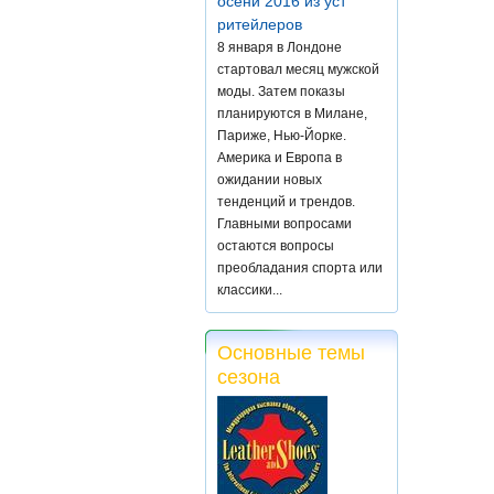
осени 2016 из уст
ритейлеров
8 января в Лондоне
стартовал месяц мужской
моды. Затем показы
планируются в Милане,
Париже, Нью-Йорке.
Америка и Европа в
ожидании новых
тенденций и трендов.
Главными вопросами
остаются вопросы
преобладания спорта или
классики...
Основные темы
сезона