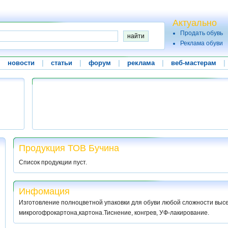
Актуально
Продать обувь
Реклама обуви
|
новости
|
статьи
|
форум
|
реклама
|
веб-мастерам
|
Продукция ТОВ Бучина
Список продукции пуст.
Инфомация
Изготовление полноцветной упаковки для обуви любой сложности высе
микрогофрокартона,картона.Тиснение, конгрев, УФ-лакирование.