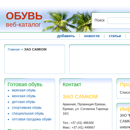
ОБУВЬ
Поиск
веб-каталог
добавить
|
новости
|
статьи
|
Главная
ЗАО САМКОМ
Готовая обувь
Контакт
Про
мужская обувь
Списо
ЗАО САМКОМ
женская обувь
детская обувь
Армения, Провинция Ереван,
спортивная обувь
Инф
Ереван, ул. Согомона Таронца
специальная обувь
16/1
ЗАО "
оптовая продажа обуви
САМКО
Тел.: +37 (41) 486300
широк
Факс: +37 (41) 449667