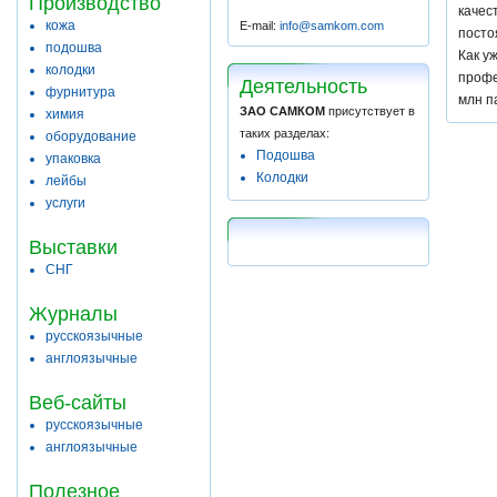
Производство
качес
кожа
E-mail:
info@samkom.com
посто
подошва
Как у
колодки
профе
Деятельность
фурнитура
млн п
ЗАО САМКОМ
присутствует в
химия
таких разделах:
оборудование
Подошва
упаковка
Колодки
лейбы
услуги
Выставки
СНГ
Журналы
русскоязычные
англоязычные
Веб-сайты
русскоязычные
англоязычные
Полезное