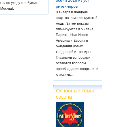
осени 2016 из уст
ты по уходу за обувью.
ритейлеров
Москва).
8 января в Лондоне
стартовал месяц мужской
моды. Затем показы
планируются в Милане,
Париже, Нью-Йорке.
Америка и Европа в
ожидании новых
тенденций и трендов.
Главными вопросами
остаются вопросы
преобладания спорта или
классики...
Основные темы
сезона