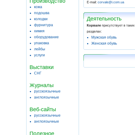
Производство
E-mail:
corvale@i.com.ua
кожа
подошва
Деятельность
колодки
фурнитура
Корвале
присутствует в таких
химия
разделах:
оборудование
Мужская обувь
упаковка
Женская обувь
лейбы
услуги
Выставки
СНГ
Журналы
русскоязычные
англоязычные
Веб-сайты
русскоязычные
англоязычные
Полезное