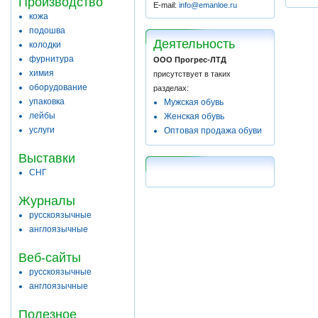
Производство
E-mail:
info@emanloe.ru
кожа
подошва
Деятельность
колодки
фурнитура
ООО Прогрес-ЛТД
химия
присутствует в таких
оборудование
разделах:
упаковка
Мужская обувь
лейбы
Женская обувь
услуги
Оптовая продажа обуви
Выставки
СНГ
Журналы
русскоязычные
англоязычные
Веб-сайты
русскоязычные
англоязычные
Полезное