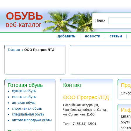
ОБУВЬ
Поиск
веб-каталог
добавить
|
новости
|
статьи
|
Главная
ООО Прогрес-ЛТД
Готовая обувь
Контакт
Про
мужская обувь
Списо
ООО Прогрес-ЛТД
женская обувь
детская обувь
Российская Федерация,
спортивная обувь
Инф
Челябинская область, Сатка,
специальная обувь
ул. Солнечная, 11-53
Eman
оптовая продажа обуви
обуви
Тел.: +7 (35161) 42991
соотв