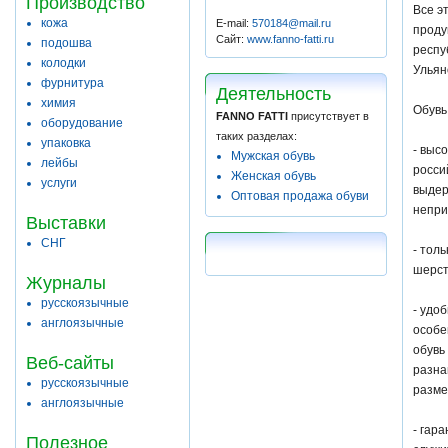
Производство
Все э
кожа
E-mail:
570184@mail.ru
проду
Сайт:
www.fanno-fatti.ru
подошва
респу
колодки
Ульян
фурнитура
Деятельность
химия
Обувь
FANNO FATTI
присутствует в
оборудование
таких разделах:
упаковка
- выс
Мужская обувь
лейбы
росси
Женская обувь
услуги
выдер
Оптовая продажа обуви
непри
Выставки
СНГ
- тол
шерст
Журналы
русскоязычные
- удо
англоязычные
особе
обувь
Веб-сайты
разна
русскоязычные
разме
англоязычные
- гар
Полезное