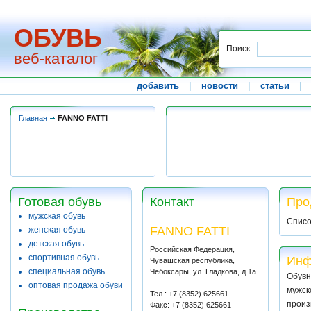
ОБУВЬ
Поиск
веб-каталог
добавить
|
новости
|
статьи
|
Главная
FANNO FATTI
Готовая обувь
Контакт
Про
мужская обувь
Списо
FANNO FATTI
женская обувь
детская обувь
Российская Федерация,
спортивная обувь
Инф
Чувашская республика,
специальная обувь
Чебоксары, ул. Гладкова, д.1а
Обувн
оптовая продажа обуви
мужск
Тел.: +7 (8352) 625661
произ
Факс: +7 (8352) 625661