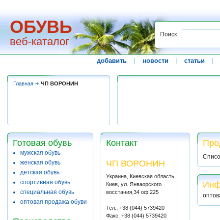
ОБУВЬ
Поиск
веб-каталог
добавить
|
новости
|
статьи
|
Главная
ЧП ВОРОНИН
Готовая обувь
Контакт
Про
мужская обувь
Списо
ЧП ВОРОНИН
женская обувь
детская обувь
Украина, Киевская область,
спортивная обувь
Инф
Киев, ул. Янваорского
специальная обувь
восстания,34 оф.225
оптов
оптовая продажа обуви
Тел.: +38 (044) 5739420
Факс: +38 (044) 5739420