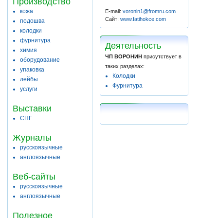
Производство
кожа
E-mail:
voronin1@fromru.com
Сайт:
www.fatihokce.com
подошва
колодки
фурнитура
Деятельность
химия
ЧП ВОРОНИН
присутствует в
оборудование
таких разделах:
упаковка
Колодки
лейбы
Фурнитура
услуги
Выставки
СНГ
Журналы
русскоязычные
англоязычные
Веб-сайты
русскоязычные
англоязычные
Полезное