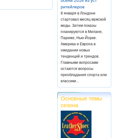
осени 2016 из уст
ритейлеров
8 января в Лондоне
стартовал месяц мужской
моды. Затем показы
планируются в Милане,
Париже, Нью-Йорке.
Америка и Европа в
ожидании новых
тенденций и трендов.
Главными вопросами
остаются вопросы
преобладания спорта или
классики...
Основные темы
сезона