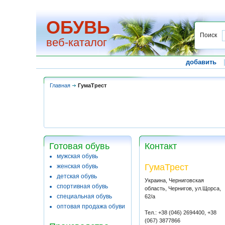
ОБУВЬ
Поиск
веб-каталог
добавить
Главная
ГумаТрест
Готовая обувь
Контакт
мужская обувь
ГумаТрест
женская обувь
детская обувь
Украина, Черниговская
спортивная обувь
область, Чернигов, ул.Щорса,
специальная обувь
62/а
оптовая продажа обуви
Тел.: +38 (046) 2694400, +38
(067) 3877866