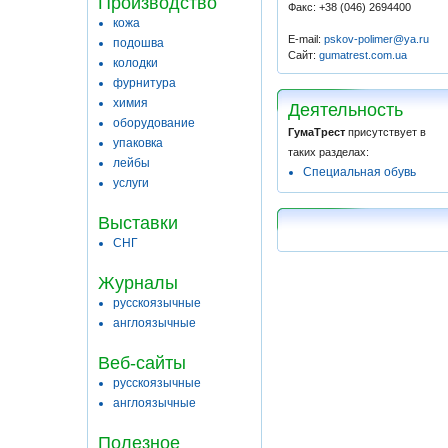
Производство
Факс: +38 (046) 2694400
кожа
E-mail:
pskov-polimer@ya.ru
подошва
Сайт:
gumatrest.com.ua
колодки
фурнитура
химия
Деятельность
оборудование
ГумаТрест
присутствует в
упаковка
таких разделах:
лейбы
Специальная обувь
услуги
Выставки
СНГ
Журналы
русскоязычные
англоязычные
Веб-сайты
русскоязычные
англоязычные
Полезное