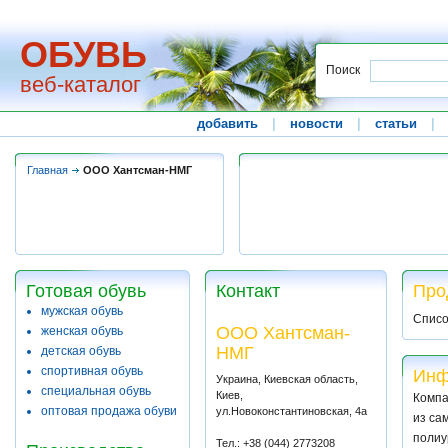
ОБУВЬ
Поиск
веб-каталог
добавить
|
новости
|
статьи
|
Главная
ООО Хантсман-НМГ
Готовая обувь
Контакт
Про
мужская обувь
Списо
ООО Хантсман-
женская обувь
НМГ
детская обувь
спортивная обувь
Инф
Украина, Киевская область,
специальная обувь
Киев,
Комп
оптовая продажа обуви
ул.Новоконстантиновская, 4а
из са
полиу
Тел.: +38 (044) 2773208