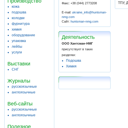
Производство
ТПУ, 
Факс: +38 (044) 2773208
кожа
подошва
E-mail:
ukraine_info@huntsman-
nmg.com
колодки
Сайт:
huntsman-nmg.com
фурнитура
химия
оборудование
Деятельность
упаковка
ООО Хантсман-НМГ
лейбы
присутствует в таких
услуги
разделах:
Подошва
Выставки
Химия
СНГ
Журналы
русскоязычные
англоязычные
Веб-сайты
русскоязычные
англоязычные
Полезное