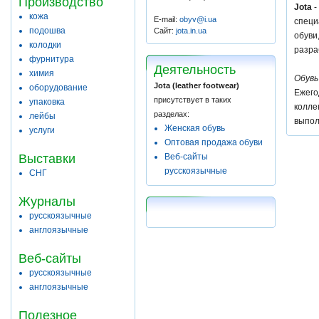
Производство
Jota
-
кожа
E-mail:
obyv@i.ua
специ
подошва
Сайт:
jota.in.ua
обуви
колодки
разра
фурнитура
Деятельность
химия
Обувь
Jota (leather footwear)
оборудование
Ежего
присутствует в таких
упаковка
колле
разделах:
лейбы
выпол
Женская обувь
услуги
Оптовая продажа обуви
Выставки
Веб-сайты
русскоязычные
СНГ
Журналы
русскоязычные
англоязычные
Веб-сайты
русскоязычные
англоязычные
Полезное