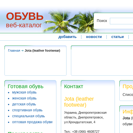
ОБУВЬ
Поиск
веб-каталог
добавить
|
новости
|
статьи
|
Главная
Jota (leather footwear)
Готовая обувь
Контакт
Прод
мужская обувь
Списо
Jota (leather
женская обувь
footwear)
детская обувь
спортивная обувь
Инф
Украина, Днепропетровская
специальная обувь
область, Днепропетровск,
Jota
(
оптовая продажа обуви
ул.Крондштатская, 4
обуви
Тел.: +38 (066) 4608727