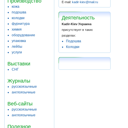
Производство
E-mail:
kadir-kiev@mail.ru
кожа
подошва
Деятельность
колодки
фурнитура
Kadir-Kiev Украина
химия
присутствует в таких
оборудование
разделах:
упаковка
Подошва
лейбы
Колодки
услуги
Выставки
СНГ
Журналы
русскоязычные
англоязычные
Веб-сайты
русскоязычные
англоязычные
Полезное