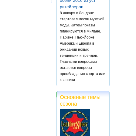
осени 2016 из уст
ритейлеров
8 января в Лондоне
стартовал месяц мужской
моды. Затем показы
планируются в Милане,
Париже, Нью-Йорке.
Америка и Европа в
ожидании новых
тенденций и трендов.
Главными вопросами
остаются вопросы
преобладания спорта или
классики...
Основные темы
сезона