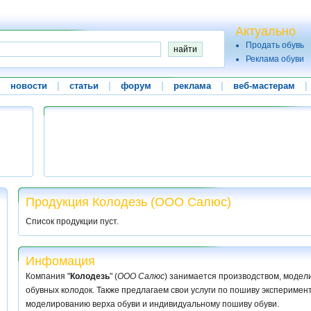
Актуально
Продать обувь
Реклама обуви
|
новости
|
статьи
|
форум
|
реклама
|
веб-мастерам
|
Продукция Колодезь (ООО Салюс)
Список продукции пуст.
Инфомация
Компания "
Колодезь
" (
ООО Салюс
) занимается производством, модел
обувных колодок. Также предлагаем свои услуги по пошиву эксперимен
моделированию верха обуви и индивидуальному пошиву обуви.