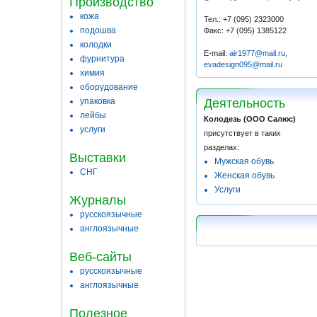
Производство
кожа
Тел.: +7 (095) 2323000
подошва
Факс: +7 (095) 1385122
колодки
E-mail:
air1977@mail.ru,
фурнитура
evadesign095@mail.ru
химия
оборудование
упаковка
Деятельность
лейбы
Колодезь (ООО Салюс)
услуги
присутствует в таких
разделах:
Выставки
Мужская обувь
СНГ
Женская обувь
Услуги
Журналы
русскоязычные
англоязычные
Веб-сайты
русскоязычные
англоязычные
Полезное