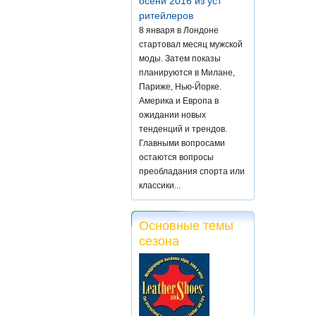
осени 2016 из уст
ритейлеров
8 января в Лондоне
стартовал месяц мужской
моды. Затем показы
планируются в Милане,
Париже, Нью-Йорке.
Америка и Европа в
ожидании новых
тенденций и трендов.
Главными вопросами
остаются вопросы
преобладания спорта или
классики...
Основные темы
сезона