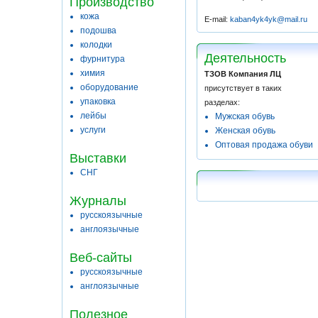
Производство
кожа
E-mail:
kaban4yk4yk@mail.ru
подошва
колодки
Деятельность
фурнитура
химия
ТЗОВ Компания ЛЦ
оборудование
присутствует в таких
упаковка
разделах:
лейбы
Мужская обувь
услуги
Женская обувь
Оптовая продажа обуви
Выставки
СНГ
Журналы
русскоязычные
англоязычные
Веб-сайты
русскоязычные
англоязычные
Полезное