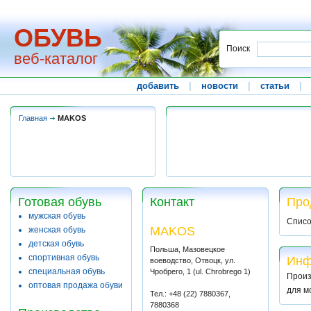
ОБУВЬ
Поиск
веб-каталог
добавить
|
новости
|
статьи
|
Главная
MAKOS
Готовая обувь
Контакт
Про
мужская обувь
Списо
MAKOS
женская обувь
детская обувь
Польша, Мазовецкое
спортивная обувь
Инф
воеводство, Отвоцк, ул.
специальная обувь
Чробрего, 1 (ul. Chrobrego 1)
Произ
оптовая продажа обуви
для м
Тел.: +48 (22) 7880367,
7880368