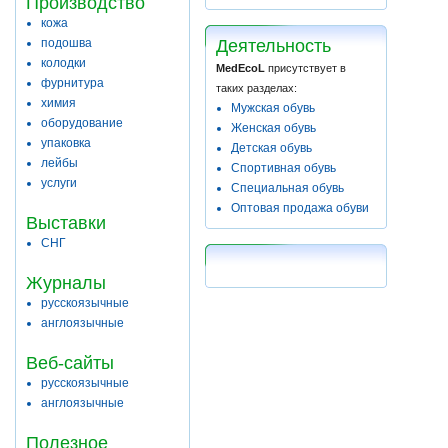
Производство
кожа
подошва
Деятельность
колодки
MedEcoL
присутствует в
фурнитура
таких разделах:
химия
Мужская обувь
оборудование
Женская обувь
упаковка
Детская обувь
лейбы
Спортивная обувь
услуги
Специальная обувь
Оптовая продажа обуви
Выставки
СНГ
Журналы
русскоязычные
англоязычные
Веб-сайты
русскоязычные
англоязычные
Полезное