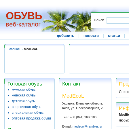
ОБУВЬ
Поиск
веб-каталог
добавить
|
новости
|
статьи
|
Главная
MedEcoL
Готовая обувь
Контакт
Про
мужская обувь
Списо
MedEcoL
женская обувь
детская обувь
Украина, Киевская область,
спортивная обувь
Инф
Киев, ул. Обсерваторная, 25
специальная обувь
MedE
Тел.: +38 (044) 2686186
оптовая продажа обуви
любых
E-mail:
medecol@rambler.ru