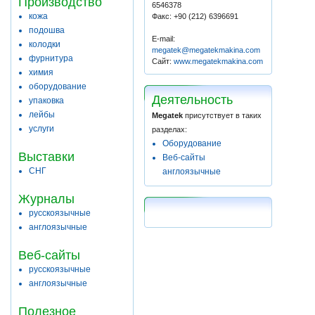
Производство
6546378
кожа
Факс: +90 (212) 6396691
подошва
E-mail:
колодки
megatek@megatekmakina.com
фурнитура
Сайт:
www.megatekmakina.com
химия
оборудование
Деятельность
упаковка
лейбы
Megatek
присутствует в таких
услуги
разделах:
Оборудование
Выставки
Веб-сайты
СНГ
англоязычные
Журналы
русскоязычные
англоязычные
Веб-сайты
русскоязычные
англоязычные
Полезное