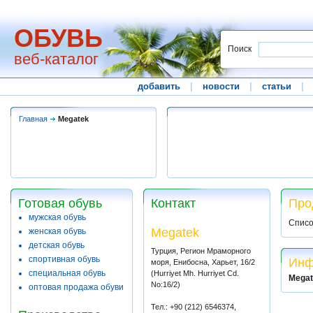
ОБУВЬ
Поиск
веб-каталог
добавить
|
новости
|
статьи
|
Главная
Megatek
Готовая обувь
Контакт
Про
мужская обувь
Списо
Megatek
женская обувь
детская обувь
Турция, Регион Мраморного
спортивная обувь
Инф
моря, Енибосна, Харьет, 16/2
специальная обувь
(Hurriyet Mh. Hurriyet Cd.
Megat
No:16/2)
оптовая продажа обуви
Тел.: +90 (212) 6546374,