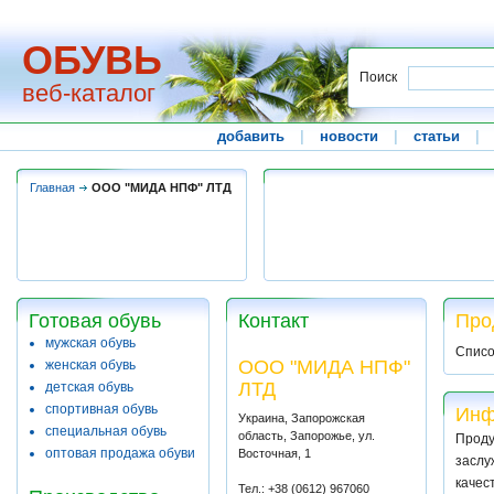
ОБУВЬ
Поиск
веб-каталог
добавить
|
новости
|
статьи
|
Главная
ООО "МИДА НПФ" ЛТД
Готовая обувь
Контакт
Про
мужская обувь
Списо
ООО "МИДА НПФ"
женская обувь
ЛТД
детская обувь
спортивная обувь
Инф
Украина, Запорожская
специальная обувь
область, Запорожье, ул.
Прод
оптовая продажа обуви
Восточная, 1
заслу
качес
Тел.: +38 (0612) 967060