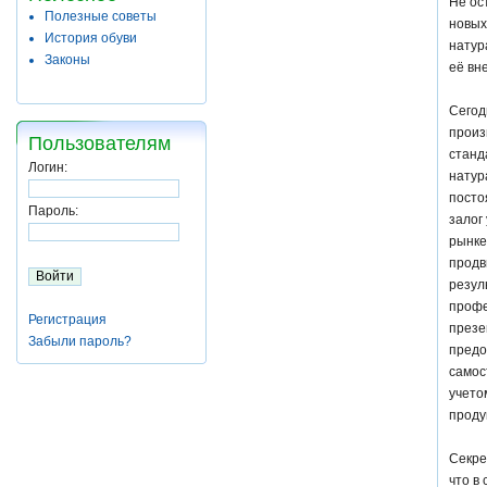
Не ос
Полезные советы
новых
История обуви
натур
Законы
её вн
Сегод
произ
Пользователям
станд
Логин:
натур
посто
Пароль:
залог
рынке
продв
резул
профе
Регистрация
презе
Забыли пароль?
предо
самос
учето
проду
Секре
что в