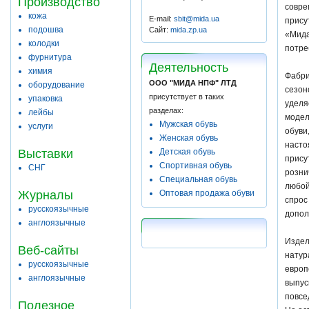
Производство
совре
кожа
E-mail:
sbit@mida.ua
прису
подошва
Сайт:
mida.zp.ua
«Мида
колодки
потре
фурнитура
Деятельность
химия
Фабри
ООО "МИДА НПФ" ЛТД
оборудование
сезон
присутствует в таких
упаковка
уделя
разделах:
лейбы
модел
Мужская обувь
услуги
обуви
Женская обувь
насто
Выставки
Детская обувь
прису
Спортивная обувь
СНГ
розни
Специальная обувь
любой
Журналы
Оптовая продажа обуви
спрос
русскоязычные
допол
англоязычные
Издел
Веб-сайты
натур
русскоязычные
европ
англоязычные
выпус
повсе
Полезное