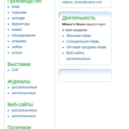
Производство
milanos_shoes@yahoo.com
кожа
подошва
Деятельность
колодки
фурнитура
Milano's Shoes
присутствует
химия
в таких разделах:
оборудование
Женская обувь
упаковка
Специальная обувь
лейбы
Оптовая продажа обуви
услуги
Веб-сайты
англоязычные
Выставки
СНГ
Журналы
русскоязычные
англоязычные
Веб-сайты
русскоязычные
англоязычные
Полезное