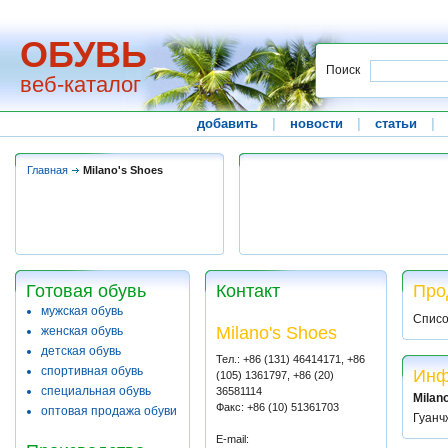
ОБУВЬ
Поиск
веб-каталог
добавить
|
новости
|
статьи
|
Главная
Milano's Shoes
Готовая обувь
Контакт
Про
мужская обувь
Списо
Milano's Shoes
женская обувь
детская обувь
Тел.: +86 (131) 46414171, +86
спортивная обувь
Инф
(105) 1361797, +86 (20)
специальная обувь
36581114
Milan
Факс: +86 (10) 51361703
оптовая продажа обуви
Гуанч
E-mail: