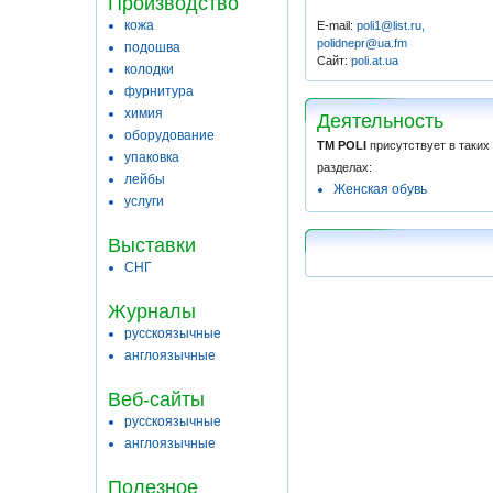
Производство
кожа
E-mail:
poli1@list.ru,
polidnepr@ua.fm
подошва
Сайт:
poli.at.ua
колодки
фурнитура
химия
Деятельность
оборудование
ТМ POLI
присутствует в таких
упаковка
разделах:
лейбы
Женская обувь
услуги
Выставки
СНГ
Журналы
русскоязычные
англоязычные
Веб-сайты
русскоязычные
англоязычные
Полезное