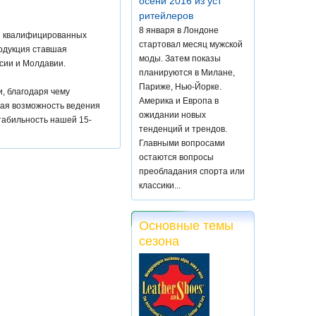
осени 2016 из уст
ритейлеров
8 января в Лондоне
ы квалифицированных
стартовал месяц мужской
родукция ставшая
моды. Затем показы
ссии и Молдавии.
планируются в Милане,
Париже, Нью-Йорке.
, благодаря чему
Америка и Европа в
ная возможность ведения
ожидании новых
табильность нашей 15-
тенденций и трендов.
Главными вопросами
остаются вопросы
преобладания спорта или
классики...
Основные темы
сезона