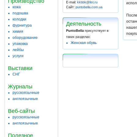
Производство
E-mail:
kkbbk@list.ru
испол
кожа
Сайт:
puntobella.com.ua
подошва
После
колодки
остан
Деятельность
фурнитура
нашег
PuntoBella
присутствует в
химия
покуп
таких разделах:
оборудование
Женская обувь
упаковка
лейбы
услуги
Выставки
СНГ
Журналы
русскоязычные
англоязычные
Веб-сайты
русскоязычные
англоязычные
Полезное