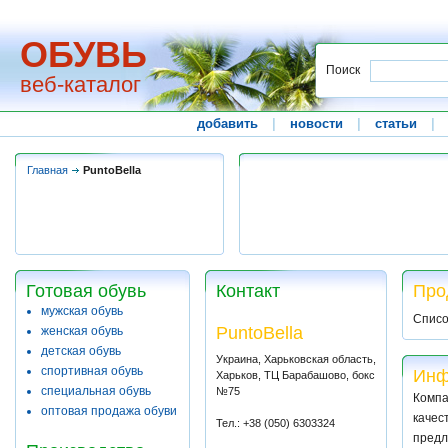
ОБУВЬ
Поиск
веб-каталог
добавить
|
новости
|
статьи
|
Главная
PuntoBella
Готовая обувь
Контакт
Про
мужская обувь
Списо
PuntoBella
женская обувь
детская обувь
Украина, Харьковская область,
спортивная обувь
Инф
Харьков, ТЦ Барабашово, бокс
специальная обувь
№75
Комп
оптовая продажа обуви
качес
Тел.: +38 (050) 6303324
предл