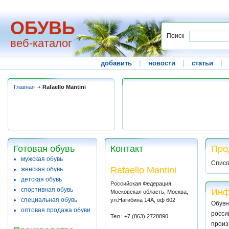
ОБУВЬ
Поиск
веб-каталог
добавить
|
новости
|
статьи
|
Главная
Rafaello Mantini
Готовая обувь
Контакт
Прод
мужская обувь
Списо
Rafaello Mantini
женская обувь
детская обувь
Российская Федерация,
спортивная обувь
Инф
Московская область, Москва,
специальная обувь
ул.Нагибина 14А, оф 602
Обувн
оптовая продажа обуви
росси
Тел.: +7 (863) 2728890
произ