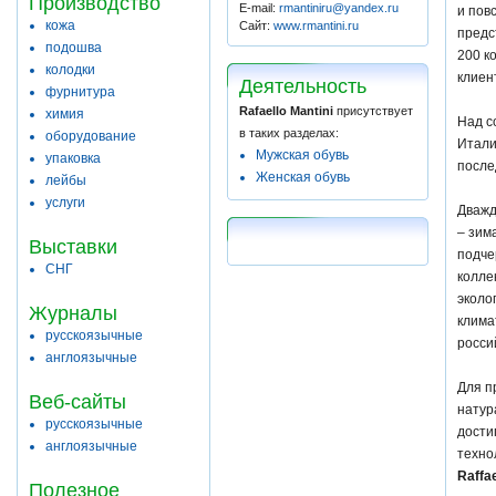
Производство
E-mail:
rmantiniru@yandex.ru
и пов
кожа
Сайт:
www.rmantini.ru
предс
подошва
200 к
колодки
клиен
Деятельность
фурнитура
Rafaello Mantini
присутствует
химия
Над с
в таких разделах:
оборудование
Итали
Мужская обувь
упаковка
после
Женская обувь
лейбы
услуги
Дважд
– зим
Выставки
подче
СНГ
колле
эколо
Журналы
клима
русскоязычные
росси
англоязычные
Для п
Веб-сайты
натур
русскоязычные
дости
англоязычные
техно
Raffae
Полезное