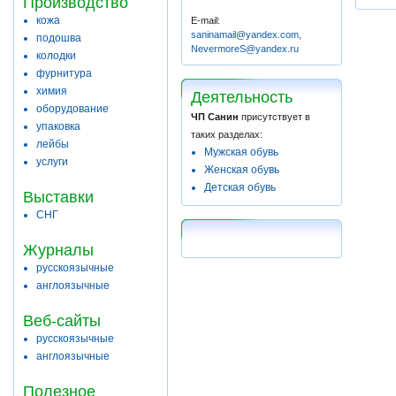
Производство
кожа
E-mail:
saninamail@yandex.com,
подошва
NevermoreS@yandex.ru
колодки
фурнитура
химия
Деятельность
оборудование
ЧП Санин
присутствует в
упаковка
таких разделах:
лейбы
Мужская обувь
услуги
Женская обувь
Детская обувь
Выставки
СНГ
Журналы
русскоязычные
англоязычные
Веб-сайты
русскоязычные
англоязычные
Полезное