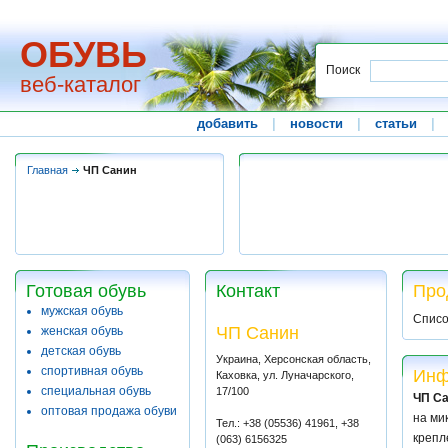
ОБУВЬ
Поиск
веб-каталог
добавить
|
новости
|
статьи
|
Главная
ЧП Санин
Готовая обувь
Контакт
Про
мужская обувь
Списо
ЧП Санин
женская обувь
детская обувь
Украина, Херсонская область,
спортивная обувь
Инф
Каховка, ул. Луначарского,
специальная обувь
17/100
ЧП С
оптовая продажа обуви
на ми
Тел.: +38 (05536) 41961, +38
крепл
(063) 6156325