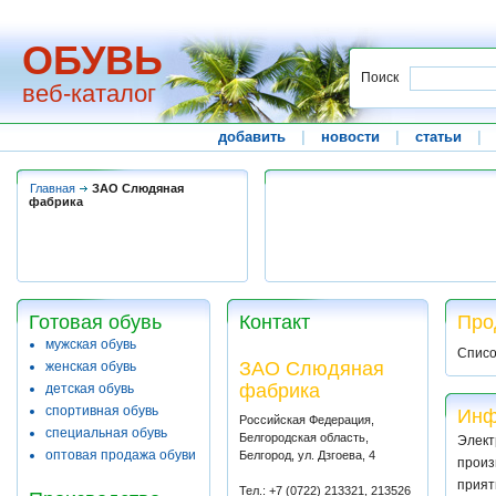
ОБУВЬ
Поиск
веб-каталог
добавить
|
новости
|
статьи
|
Главная
ЗАО Слюдяная
фабрика
Готовая обувь
Контакт
Про
мужская обувь
Списо
ЗАО Слюдяная
женская обувь
фабрика
детская обувь
спортивная обувь
Инф
Российская Федерация,
специальная обувь
Белгородская область,
Элект
оптовая продажа обуви
Белгород, ул. Дзгоева, 4
произ
прият
Тел.: +7 (0722) 213321, 213526