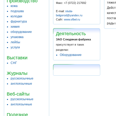
Производство
тяжел
Факс: +7 (0722) 217692
кожа
Дейст
подошва
E-mail:
sluda-
качес
belgorod@yandex.ru
колодки
поста
Сайт:
www.sfbel.ru
фурнитура
рады 
химия
оборудование
Деятельность
упаковка
ЗАО Слюдяная фабрика
лейбы
присутствует в таких
услуги
разделах:
Оборудование
Выставки
СНГ
Журналы
русскоязычные
англоязычные
Веб-сайты
русскоязычные
англоязычные
Полезное