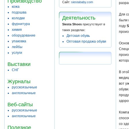
Производство
Сайт:
siestababy.com
разра
кожа
подошва
Для с
Деятельность
колодки
были 
фурнитура
Siesta Shoes
присутствует в
году
S
химия
таких разделах:
произ
оборудование
Детская обувь
упаковка
Оптовая продажа обуви
Основ
лейбы
Спец
услуги
произ
котор
Выставки
СНГ
В это
медиц
Журналы
вот у
русскоязычные
обуви
англоязычные
проду
здоро
Веб-сайты
русскоязычные
Комп
англоязычные
спосо
со зд
Полезное