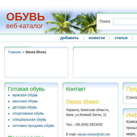
ОБУВЬ
Поиск
веб-каталог
добавить
|
новости
|
статьи
|
Главная
Siesta Shoes
Готовая обувь
Контакт
Про
мужская обувь
Списо
Siesta Shoes
женская обувь
детская обувь
Украина, Киевская область,
спортивная обувь
Инф
Киев, ул.Княжий Затон, 11
специальная обувь
Комп
Тел.: +38 (044) 5923433
оптовая продажа обуви
прошл
мире,
E-mail:
siesta-shoes@ukr.net