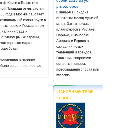
осени 2016 из уст
а фабрике в Тольятти с
ритейлеров
асной Площади открывается
8 января в Лондоне
2005 года в Москве работает
стартовал месяц мужской
региональный салон обуви в
моды. Затем показы
пных городах России, в том
планируются в Милане,
, Калининграде и
Париже, Нью-Йорке.
 обувном рынке страны,
Америка и Европа в
час торговая марка
ожидании новых
о зарубежья.
тенденций и трендов.
Главными вопросами
ставленная в салонах.
остаются вопросы
 было решено полностью
преобладания спорта или
классики...
Основные темы
сезона