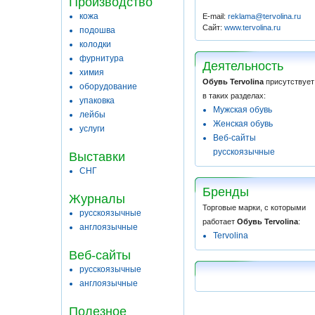
Производство
кожа
E-mail:
reklama@tervolina.ru
Сайт:
www.tervolina.ru
подошва
колодки
фурнитура
Деятельность
химия
Обувь Tervolina
присутствует
оборудование
в таких разделах:
упаковка
Мужская обувь
лейбы
Женская обувь
услуги
Веб-сайты
русскоязычные
Выставки
СНГ
Бренды
Журналы
Торговые марки, с которыми
русскоязычные
работает
Обувь Tervolina
:
англоязычные
Tervolina
Веб-сайты
русскоязычные
англоязычные
Полезное