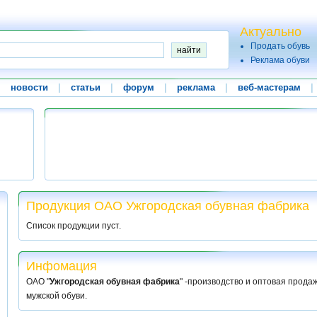
Актуально
Продать обувь
Реклама обуви
|
новости
|
статьи
|
форум
|
реклама
|
веб-мастерам
|
Продукция ОАО Ужгородская обувная фабрика
Список продукции пуст.
Инфомация
ОАО "
Ужгородская обувная фабрика
" -производство и оптовая прода
мужской обуви.