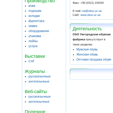
Производство
Факс: +38 (0312) 234343
кожа
подошва
E-mail:
vat@obuv.uz.ua
Сайт:
www.obuv.uz.ua
колодки
фурнитура
химия
Деятельность
оборудование
ОАО Ужгородская обувная
упаковка
фабрика
присутствует в
лейбы
таких разделах:
услуги
Мужская обувь
Женская обувь
Выставки
Оптовая продажа обуви
СНГ
Журналы
русскоязычные
англоязычные
Веб-сайты
русскоязычные
англоязычные
Полезное