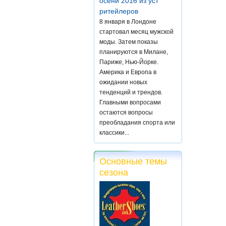
осени 2016 из уст
ритейлеров
8 января в Лондоне
стартовал месяц мужской
моды. Затем показы
планируются в Милане,
Париже, Нью-Йорке.
Америка и Европа в
ожидании новых
тенденций и трендов.
Главными вопросами
остаются вопросы
преобладания спорта или
классики...
Основные темы
сезона