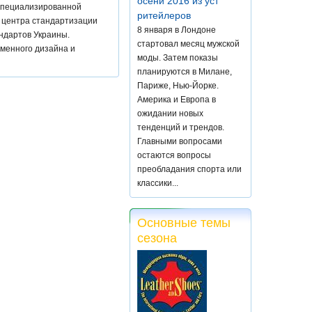
осени 2016 из уст
 специализированной
ритейлеров
о центра стандартизации
8 января в Лондоне
ндартов Украины.
стартовал месяц мужской
еменного дизайна и
моды. Затем показы
планируются в Милане,
Париже, Нью-Йорке.
Америка и Европа в
ожидании новых
тенденций и трендов.
Главными вопросами
остаются вопросы
преобладания спорта или
классики...
Основные темы
сезона