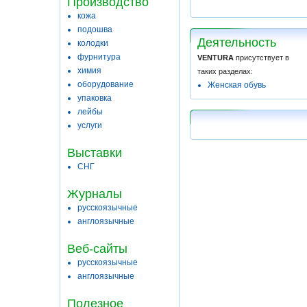
Производство
кожа
подошва
Деятельность
колодки
фурнитура
VENTURA
присутствует в
химия
таких разделах:
оборудование
Женская обувь
упаковка
лейбы
услуги
Выставки
СНГ
Журналы
русскоязычные
англоязычные
Веб-сайты
русскоязычные
англоязычные
Полезное